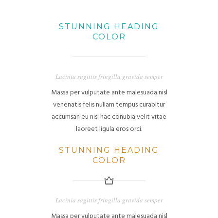
STUNNING HEADING
COLOR
Lacinia sagittis fringilla gravida semper
Massa per vulputate ante malesuada nisl
venenatis felis nullam tempus curabitur
accumsan eu nisl hac conubia velit vitae
laoreet ligula eros orci.
STUNNING HEADING
COLOR
Lacinia sagittis fringilla gravida semper
Massa per vulputate ante malesuada nisl