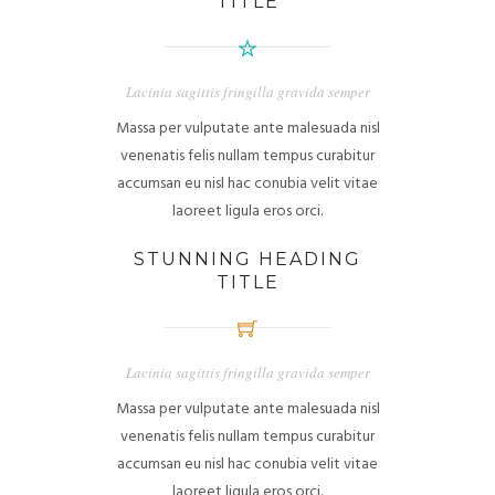
TITLE
Lacinia sagittis fringilla gravida semper
Massa per vulputate ante malesuada nisl
venenatis felis nullam tempus curabitur
accumsan eu nisl hac conubia velit vitae
laoreet ligula eros orci.
STUNNING HEADING
TITLE
Lacinia sagittis fringilla gravida semper
Massa per vulputate ante malesuada nisl
venenatis felis nullam tempus curabitur
accumsan eu nisl hac conubia velit vitae
laoreet ligula eros orci.